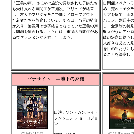
「正義の声」はほかの施設で見放された子供たち
自閉症スペクト
も受け入れる自閉症ケア施設。ブリュノが経営
め、売れっ子グ
し、友人のマリクがそこで働くドロップアウトし
リアを捨て、田
た若者たちを教育している。ある日、当局の監査
ハロン。別居中
が入り、無認可で赤字経営となっていた正義の声
し、全寮制の特
は閉鎖を迫られる。さらには、重度の自閉症があ
収入がないアハ
るヴァランタンが失踪してしまう。
政の決定に従う
大好きな父との
を目の当たりに
ることを決意し、
パラサイト 半地下の家族
出演：ソン・ガンホ/イ・
ソンジュン/チョ・ヨジョ
ン
(C) 2019 CJ ENM
(C) 2019Universal Pi