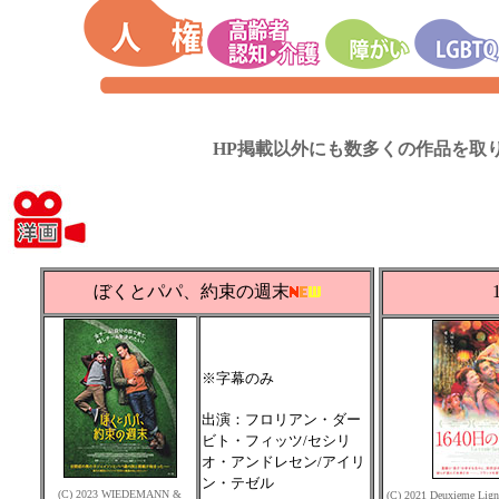
HP掲載以外にも数多くの作品を取
ぼくとパパ、約束の週末
※字幕のみ
出演：フロリアン・ダー
ビト・フィッツ/セシリ
オ・アンドレセン/アイリ
ン・テゼル
(C) 2023 WIEDEMANN &
(C) 2021 Deuxieme Ligne