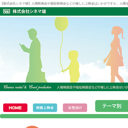
【株式会社シネマ雄】人権映画会や福祉映画会などの催しに上映会はいかがですか。人権を