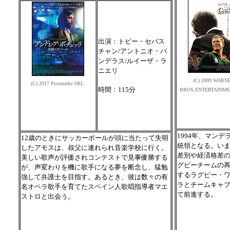
出演：トビー・セバス
チャン/アントニオ・バ
ンデラス/ルイーザ・ラ
ニエリ
(C) 2009 WARN
(C) 2017 Picomedia SRL.
時間：115分
BROS.ENTERTAINME
1994年、マン
12歳のときにサッカーボールが頭に当たって失明
統領となる。い
したアモスは、叔父に連れられ音楽学校に行く。
差別や経済格差
美しい歌声が評価されコンテストで見事優勝する
グビーチームの再
が、声変わりを機に歌手になる夢を断念し、猛勉
するラグビー・
強して弁護士を目指す。あるとき、彼は数々の有
ラとチームキャ
名オペラ歌手を育てたスペイン人歌唱指導者マエ
て前進する。
ストロと出会う。