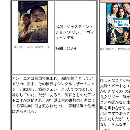
出演：ジャスティン・
チョン/アリシア・ヴィ
キャンデル
(C) 2021 Focus Features, LLC.
時間：113分
(C) 2018,2019 Paramount
アントニオは韓国で生まれ、3歳で養子としてア
ひょんなことか
メリカに渡る。その後彼はシングルマザーのキャ
夫婦のピートとエ
シーと結婚し、娘のジェシーと3人でつつましく
がいきなり3人の
暮らしていた。だが、ある日、警官ともめたアン
長女リジー、気
トニオが逮捕され、30年以上前の書類の不備によ
ことを聞かない
って移民局に引き渡された上に、強制送還の危機
敗を重ねながら
にさらされる。
パとママである
たふたりだが、
ない。そんな中、
ことに…