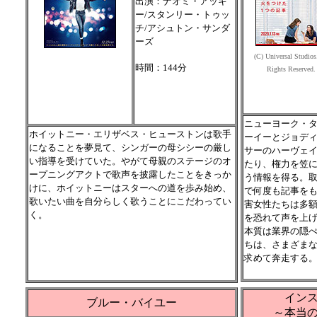
出演：ナオミ・アッキ
ー/スタンリー・トゥッ
チ/アシュトン・サンダ
ーズ
(C) Universal Studios
時間：144分
Rights Reserved.
ニューヨーク・
ホイットニー・エリザベス・ヒューストンは歌手
ーイーとジョデ
になることを夢見て、シンガーの母シシーの厳し
サーのハーヴェ
い指導を受けていた。やがて母親のステージのオ
たり、権力を笠
ープニングアクトで歌声を披露したことをきっか
う情報を得る。
けに、ホイットニーはスターへの道を歩み始め、
で何度も記事を
歌いたい曲を自分らしく歌うことにこだわってい
害女性たちは多
く。
を恐れて声を上
本質は業界の隠
ちは、さまざま
求めて奔走する
イン
ブルー・バイユー
～本当