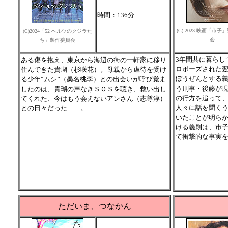
時間：136分
(C) 2023 映画「市
(C)2024「52 ヘルツのクジラた
会
ち」製作委員会
3年間共に暮らし
ある傷を抱え、東京から海辺の街の一軒家に移り
ロポーズされた
住んできた貴瑚（杉咲花）。母親から虐待を受け
ぼうぜんとする
る少年“ムシ”（桑名桃李）との出会いが呼び覚ま
う刑事・後藤が
したのは、貴瑚の声なきＳＯＳを聴き、救い出し
の行方を追って
てくれた、今はもう会えないアンさん（志尊淳）
人々に話を聞く
との日々だった……。
いたことが明ら
ける義則は、市
て衝撃的な事実
ただいま、つなかん