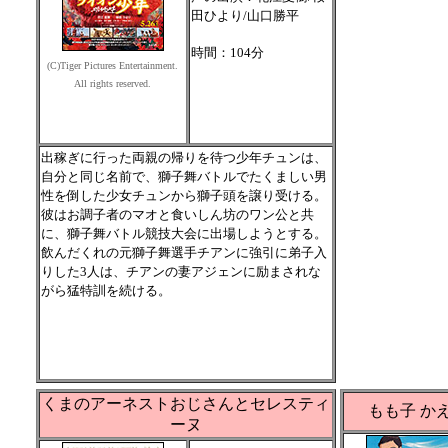
田ひより/山口勝平
時間：104分
(C)Tiger Pictures Entertainment.
All rights reserved.
出稼ぎに行った両親の帰りを待つ少年チュンは、
自分と同じ名前で、獅子舞バトルでたくましい男
性を倒した少女チュンから獅子頭を譲り受ける。
彼はお調子者のマオと食いしん坊のワン公と共
に、獅子舞バトル競技大会に出場しようとする。
飲んだくれの元獅子舞選手チアンに強引に弟子入
りした3人は、チアンの妻アジェンに励まされな
がら猛特訓を続ける。
くまのアーネストおじさんとセレスティ
もも子 か
ーヌ