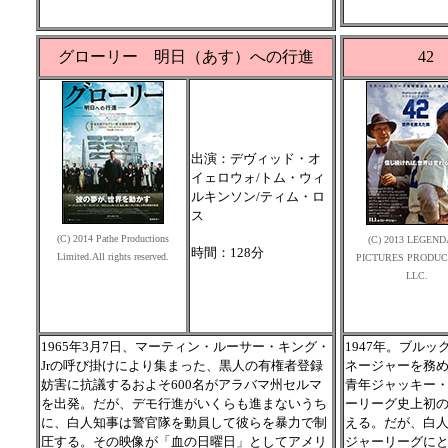
グローリー 明日（あす）への行進
42
出演：デヴィッド・オ
イェロウォ/トム・ウィ
ルキンソン/ティム・ロ
ス
(C) 2014 Pathe Productions
(C) 2013 LEGEN
時間：128分
Limited.All rights reserved.
PICTURES PRODUC
LLC.
1965年3月7日、マーティン・ルーサー・キング・
1947年。ブル
Jrの呼び掛けにより集まった、黒人の有権者登録
ネージャーを務
妨害に抗議するおよそ600名がアラバマ州セルマ
青年ジャッキー
を出発。だが、デモ行進がいくらも進まないうち
ーリーグ史上初
に、白人知事は警官隊を動員して彼らを暴力で制
える。だが、白
圧する。その映像が「血の日曜日」としてアメリ
ジャーリーグに