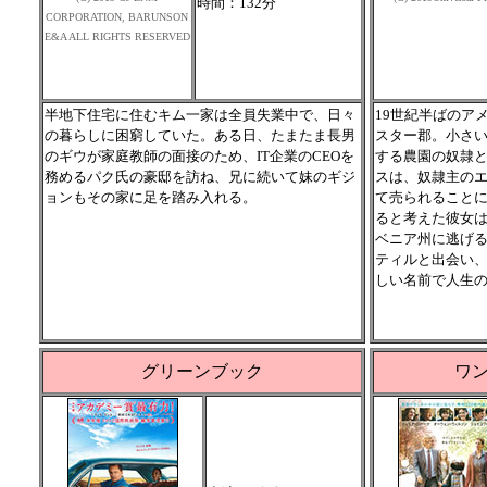
時間：132分
CORPORATION, BARUNSON
E&A ALL RIGHTS RESERVED
半地下住宅に住むキム一家は全員失業中で、日々
19世紀半ばのア
の暮らしに困窮していた。ある日、たまたま長男
スター郡。小さ
のギウが家庭教師の面接のため、IT企業のCEOを
する農園の奴隷
務めるパク氏の豪邸を訪ね、兄に続いて妹のギジ
スは、奴隷主の
ョンもその家に足を踏み入れる。
て売られること
ると考えた彼女
ベニア州に逃げ
ティルと出会い
しい名前で人生
グリーンブック
ワ