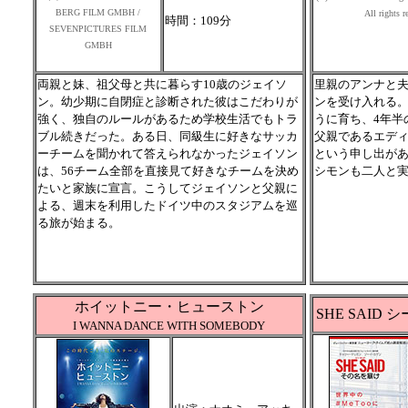
BERG FILM GMBH /
All rights r
時間：109分
SEVENPICTURES FILM
GMBH
両親と妹、祖父母と共に暮らす10歳のジェイソ
里親のアンナと夫
ン。幼少期に自閉症と診断された彼はこだわりが
ンを受け入れる
強く、独自のルールがあるため学校生活でもトラ
うに育ち、4年半
ブル続きだった。ある日、同級生に好きなサッカ
父親であるエデ
ーチームを聞かれて答えられなかったジェイソン
という申し出が
は、56チーム全部を直接見て好きなチームを決め
シモンも二人と
たいと家族に宣言。こうしてジェイソンと父親に
よる、週末を利用したドイツ中のスタジアムを巡
る旅が始まる。
ホイットニー・ヒューストン
SHE SAI
I WANNA DANCE WITH SOMEBODY