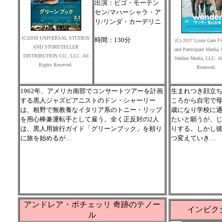
出演：ビゴ・モーテン
セン/マハーシャラ・ア
リ/リンダ・カーデリニ
(C)2018 UNIVERSAL STUDIOS
時間：130分
(C) 2017 Lions Gate Fi
AND STORYTELLER
and Participant Media,
DISTRIBUTION CO., LLC. All
Walden Media, LLC. Al
Rights Reserved.
Reserved.
1962年、アメリカ南部でコンサートツアーを計画
生まれつき顔立
する黒人ジャズピアニストのドン・シャーリー
ころから自宅で母
は、粗野で無教養なイタリア系のトニー・リップ
歳になり学校に
を用心棒兼運転手として雇う。全く正反対の2人
たいと願うが、
は、黒人用旅行ガイド「グリーンブック」を頼り
りする。しかし
に旅を始めるが…
つ変えていき…
アンドレア・ボチェッリ 奇跡のテノー
インビク
ル