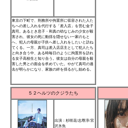
東京の下町で、刑務所や拘置所に収容された人た
ちへの差し入れを代行する「差入店」を営む金子
真司。あるとき息子・和真の幼なじみの少女が殺
害され、彼女の死に動揺を隠せない一家のもと
へ、犯人の母親が子供へ差し入れをしたいと訪ね
てくる。一方、真司は差入店店主として犯人たち
と向き合う中、ある時毎日のように拘置所を訪れ
る女子高校生と知り合う。彼女は自分の母親を殺
害した男との面会を求めていた。やがて真司の過
去が明らかになり、家族の絆を揺るがし始める。
５２ヘルツのクジラたち
出演：杉咲花/志尊淳/宮
沢氷魚