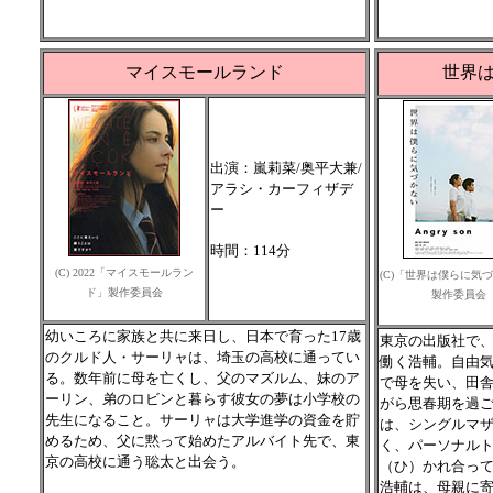
マイスモールランド
世界
出演：嵐莉菜/奥平大兼/
アラシ・カーフィザデ
ー
時間：114分
(C) 2022「マイスモールラン
(C)「世界は僕らに気
ド」製作委員会
製作委員会
幼いころに家族と共に来日し、日本で育った17歳
東京の出版社で
のクルド人・サーリャは、埼玉の高校に通ってい
働く浩輔。自由気
る。数年前に母を亡くし、父のマズルム、妹のア
で母を失い、田
ーリン、弟のロビンと暮らす彼女の夢は小学校の
がら思春期を過
先生になること。サーリャは大学進学の資金を貯
は、シングルマ
めるため、父に黙って始めたアルバイト先で、東
く、パーソナル
京の高校に通う聡太と出会う。
（ひ）かれ合っ
浩輔は、母親に