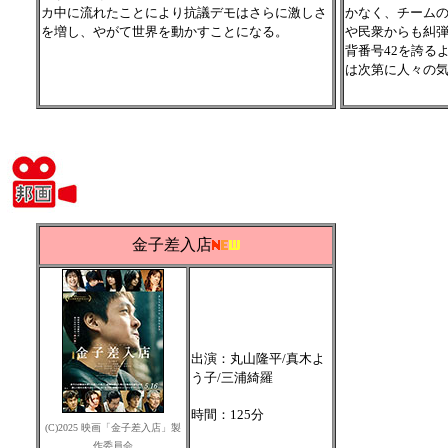
カ中に流れたことにより抗議デモはさらに激しさ
かなく、チーム
を増し、やがて世界を動かすことになる。
や民衆からも糾
背番号42を誇る
は次第に人々の
金子差入店
出演：丸山隆平/真木よ
う子/三浦綺羅
時間：125分
(C)2025 映画「金子差入店」製
作委員会