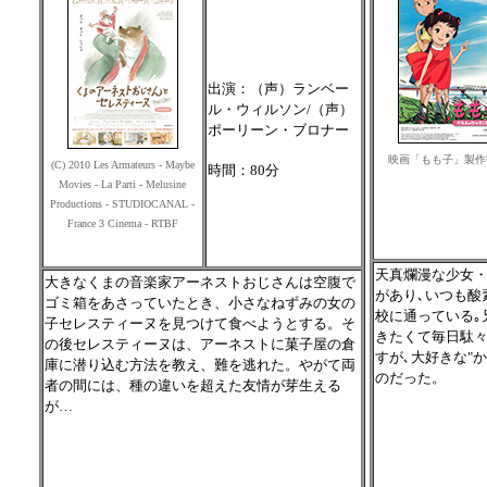
出演：（声）ランベー
ル・ウィルソン/（声）
ポーリーン・ブロナー
映画「もも子」製作
(C) 2010 Les Armateurs - Maybe
時間：80分
Movies - La Parti - Melusine
Productions - STUDIOCANAL -
France 3 Cinema - RTBF
天真爛漫な少女
大きなくまの音楽家アーネストおじさんは空腹で
があり､いつも酸
ゴミ箱をあさっていたとき、小さなねずみの女の
校に通っている｡
子セレスティーヌを見つけて食べようとする。そ
きたくて毎日駄
の後セレスティーヌは、アーネストに菓子屋の倉
すが､大好きな"
庫に潜り込む方法を教え、難を逃れた。やがて両
のだった。
者の間には、種の違いを超えた友情が芽生える
が…