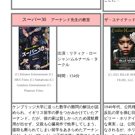
スーパー30
アーナンド先生の教室
ザ・ユナイテッド
出演：リティク・ロー
シャン/ムルナール・タ
ークル
(C) Reliance Entertainment (C)
(C) 2021 BILLIE H
時間：154分
HRX Films (C) Nadiadwala (C)
FILMS, LLC.
Grandson Entertainment (C)
Phantom Films.
ケンブリッジ大学に送った数学の難問の解法が認
1940年代、公
められ、イギリス留学の夢をつかみかけていたア
反乱の芽を摘む目
ーナンド。だが、彼の家は貧しかったため渡航費
ビリー・ホリデ
用が出せず、父親も心臓発作で他界してしまう。
な果実」は、公
援助も断られてしまい留学をあきらめたアーナン
なされるが、ホ