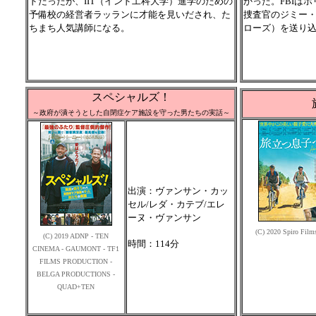
ドだったが、IIT（インド工科大学）進学のための
かった。FBIは
予備校の経営者ラッランに才能を見いだされ、た
捜査官のジミー
ちまち人気講師になる。
ローズ）を送り
スペシャルズ！
～政府が潰そうとした自閉症ケア施設を守った男たちの実話～
出演：ヴァンサン・カッ
セル/レダ・カテブ/エレ
ーヌ・ヴァンサン
(C) 2020 Spiro Fil
(C) 2019 ADNP - TEN
時間：114分
CINEMA - GAUMONT - TF1
FILMS PRODUCTION -
BELGA PRODUCTIONS -
QUAD+TEN