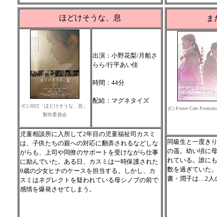
ほどけそうな、息
ま
出演：小野花梨/月船さ
らら/行平あい佳
時間：44分
配給：マグネタイズ
(C) 2022「ほどけそうな、息」
(C) Foster Care Promoti
製作委員会
児童相談所に入所して2年目の児童福祉司カスミ
同級生と一度きり
は、子供たちの親への対応に翻弄されるなどしな
の遥。幼い頃に
がらも、上司や同僚のサポートを受けながら仕事
れている。誰に
に励んでいた。ある日、カスミは一時保護された
数を過ぎていた
9歳の少女ヒナのケースを担当する。しかし、カ
書・潤子は…2人
スミはネグレクトを疑われている母シノブの前で
感情を爆発させてしまう。