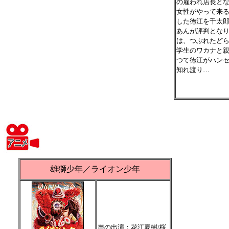
の雇われ店長と
女性がやって来
した徳江を千太
あんが評判とな
は、つぶれたど
学生のワカナと
つて徳江がハン
知れ渡り…
雄獅少年／ライオン少年
声の出演：花江夏樹/桜