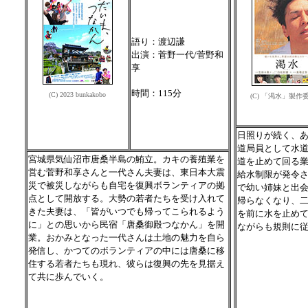
語り：渡辺謙
出演：菅野一代/菅野和
享
時間：115分
(C) 2023 bunkakobo
(C) 「渇水」製作
日照りが続く、
道局員として水
宮城県気仙沼市唐桑半島の鮪立。カキの養殖業を
道を止めて回る
営む菅野和享さんと一代さん夫妻は、東日本大震
給水制限が発令
災で被災しながらも自宅を復興ボランティアの拠
で幼い姉妹と出
点として開放する。大勢の若者たちを受け入れて
帰らなくなり、
きた夫妻は、「皆がいつでも帰ってこられるよう
を前に水を止め
に」との思いから民宿「唐桑御殿つなかん」を開
ながらも規則に
業。おかみとなった一代さんは土地の魅力を自ら
発信し、かつてのボランティアの中には唐桑に移
住する若者たちも現れ、彼らは復興の先を見据え
て共に歩んでいく。