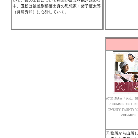
がて、彼の出自について周囲が疑念を抱き始める
中、丑松は被差別部落出身の思想家・猪子蓮太郎
（眞島秀和）に心酔していく。
(C)2015映画「あん
／COMME DES CIN
TWENTY TWENTY V
ZDF-ARTE
刑務所から出所