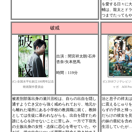
を愛する日々に
輔は、龍太とド
つまでたっても
破戒
出演：間宮祥太朗/石井
杏奈/矢本悠馬
時間：119分
(C) 全国水平社創立100周年記念
(C) 2018フジテレビ
映画製作委員会
ャガ AOI Pro
被差別部落出身の瀬川丑松は、自らの出自を隠し
治と息子の祥太
通すよう亡き父から強く戒められており、地元か
に震えるじゅり
ら離れた場所にある小学校の教員職に就く。教師
らずの子供と帰
としては生徒に慕われながらも、出自を隠すため
だらけの彼女を
誰にも心を許せないことに苦しみ、一方で下宿先
の妹の亜紀を含
の士族出身の女性・志保に恋心を寄せていた。や
生活していたが