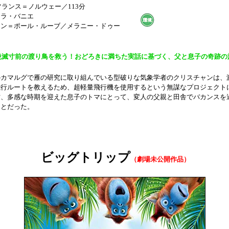
／フランス＝ノルウェー／113分
コラ・バニエ
ャン＝ポール・ルーブ／メラニー・ドゥー
絶滅寸前の渡り鳥を救う！おどろきに満ちた実話に基づく、父と息子の奇跡の
のカマルグで雁の研究に取り組んでいる型破りな気象学者のクリスチャンは、
飛行ルートを教えるため、超軽量飛行機を使用するという無謀なプロジェクト
方、多感な時期を迎えた息子のトマにとって、変人の父親と田舎でバカンスを
ことだった。
ビッグトリップ
（劇場未公開作品）