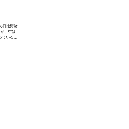
の日比野渚
うが、空は
っているこ