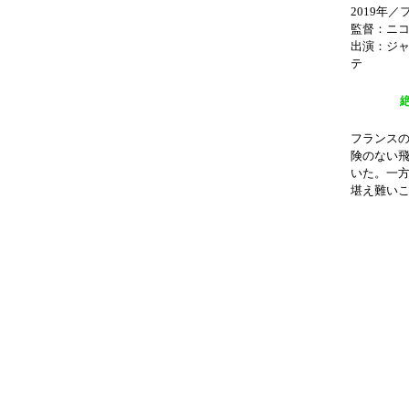
2019年
監督：ニ
出演：ジ
テ
フランス
険のない
いた。一
堪え難い