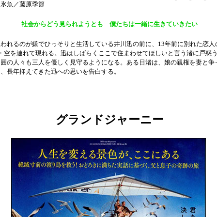
沢氷魚／藤原季節
社会からどう見られようとも 僕たちは一緒に生きていきたい
われるのが嫌でひっそりと生活している井川迅の前に、13年前に別れた恋人
娘・空を連れて現れる。迅はしばらくここで住まわせてほしいと言う渚に戸惑
周囲の人々も三人を優しく見守るようになる。ある日渚は、娘の親権を妻と争
し、長年抑えてきた迅への思いを告白する。
グランドジャーニー