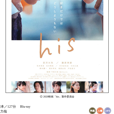
Ⓒ 2020映画「his」製作委員会
日本／127分
Blu-ray
泉力哉