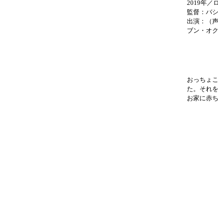
2019年
監督：バ
出演：（
ブン・オ
おっちょ
た。それ
お家に赤