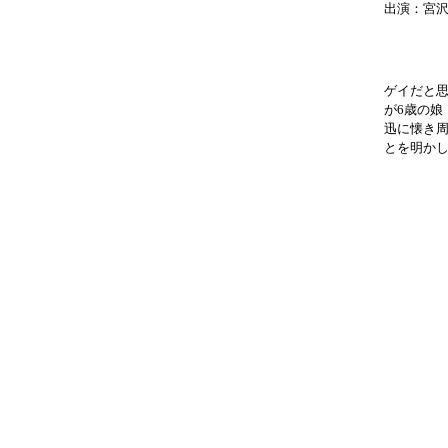
出演：宮
ゲイだと思
が6歳の
迅に懐き
とを明か